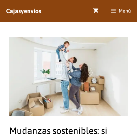
Saltar
Cajasyenvios
al
Menú
contenido
Mudanzas sostenibles: si