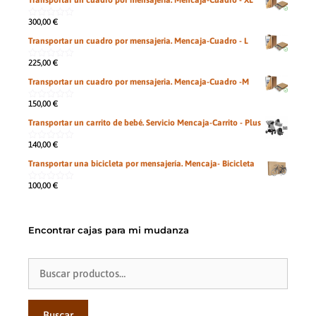
Transportar un cuadro por mensajeria. Mencaja-Cuadro - XL
300,00
€
0
de
Transportar un cuadro por mensajeria. Mencaja-Cuadro - L
5
225,00
€
0
de
Transportar un cuadro por mensajeria. Mencaja-Cuadro -M
5
150,00
€
0
de
Transportar un carrito de bebé. Servicio Mencaja-Carrito - Plus
5
140,00
€
0
de
Transportar una bicicleta por mensajería. Mencaja- Bicicleta
5
100,00
€
0
de
5
Encontrar cajas para mi mudanza
Buscar
por:
Buscar