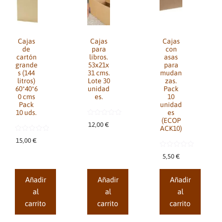
Cajas
Cajas
Cajas
de
para
con
cartón
libros.
asas
grande
53x21x
para
s (144
31 cms.
mudan
litros)
Lote 30
zas.
60*40*6
unidad
Pack
0 cms
es.
10
Pack
unidad
10 uds.
es
(ECOP
0
12,00
€
d
ACK10)
e
0
5
15,00
€
d
e
0
5
5,50
€
d
e
5
Añadir
Añadir
Añadir
al
al
al
carrito
carrito
carrito