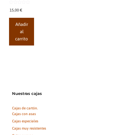
0
15,00
€
d
e
5
Añadir
al
carrito
Nuestras cajas
Cajas de cartón.
Cajas con asas
Cajas especiales
Cajas muy resistentes