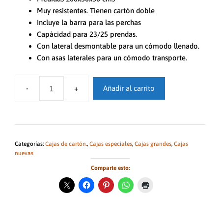
Muy resistentes. Tienen cartón doble
Incluye la barra para las perchas
Capàcidad para 23/25 prendas.
Con lateral desmontable para un cómodo llenado.
Con asas laterales para un cómodo transporte.
Añadir al carrito
Cajas
de
cartón
tipo
armario.
Categorías:
Cajas de cartón.
,
Cajas especiales
,
Cajas grandes
,
Cajas
Pack
nuevas
de
Comparte esto:
3
unidades.
cantidad