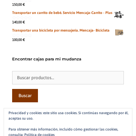
150,00
€
0
de
Transportar un carrito de bebé. Servicio Mencaja-Carrito - Plus
5
140,00
€
0
de
Transportar una bicicleta por mensajería. Mencaja- Bicicleta
5
100,00
€
0
de
5
Encontrar cajas para mi mudanza
Buscar
por:
Buscar
Contacto
Privacidad y cookies: este sitio usa cookies. Si continúas navegando por él,
aceptas su uso.
Whatsapp
Para obtener más información, incluido cómo gestionar las cookies,
601019660
consulta:
Política de cookies