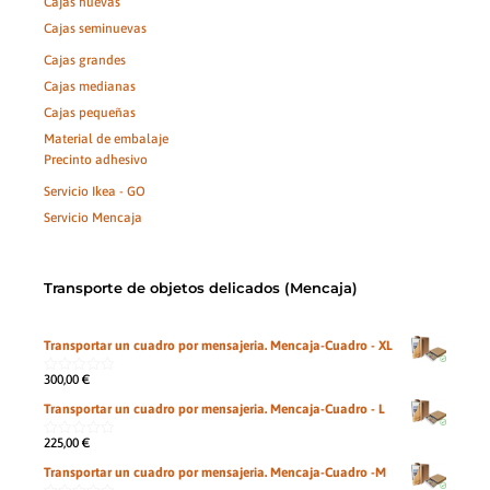
Cajas nuevas
Cajas seminuevas
Cajas grandes
Cajas medianas
Cajas pequeñas
Material de embalaje
Precinto adhesivo
Servicio Ikea - GO
Servicio Mencaja
Transporte de objetos delicados (Mencaja)
Transportar un cuadro por mensajeria. Mencaja-Cuadro - XL
300,00
€
0
de
Transportar un cuadro por mensajeria. Mencaja-Cuadro - L
5
225,00
€
0
de
Transportar un cuadro por mensajeria. Mencaja-Cuadro -M
5