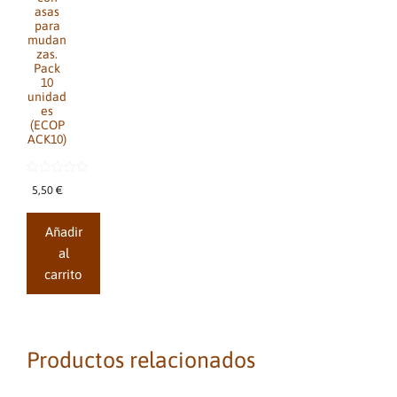
asas
para
mudan
zas.
Pack
10
unidad
es
(ECOP
ACK10)
0
5,50
€
d
e
5
Añadir
al
carrito
Productos relacionados