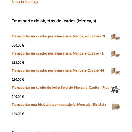
Servicio Mencaja
Transporte de objetos delicados (Mencaja)
Transportar un cuadro por mensajeria. Mencaja-Cuadro - XL
300,00
€
0
de
Transportar un cuadro por mensajeria. Mencaja-Cuadro - L
5
225,00
€
0
de
Transportar un cuadro por mensajeria. Mencaja-Cuadro -M
5
150,00
€
0
de
Transportar un carrito de bebé. Servicio Mencaja-Carrito - Plus
5
140,00
€
0
de
Transportar una bicicleta por mensajería. Mencaja- Bicicleta
5
100,00
€
0
de
5