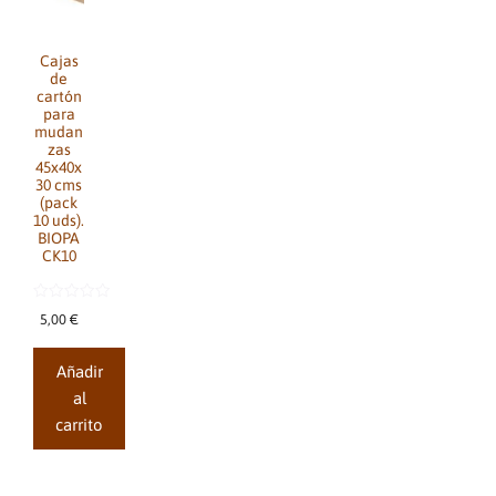
Cajas
de
cartón
para
mudan
zas
45x40x
30 cms
(pack
10 uds).
BIOPA
CK10
0
5,00
€
d
e
5
Añadir
al
carrito