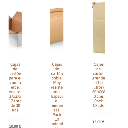
Cajas
Cajas
Cajas
de
de
de
cartón
cartón
cartón
para e-
doble.
grande
comm
Muy
s (144
erce,
resiste
litros)
envios-
ntes.
60*40*6
37x27x
Especi
0 cms
17 Lote
al
Pack
de 30
mudan
10 uds.
uds
zas.
Pack
10
0
15,00
€
d
unidad
0
10,00
€
e
d