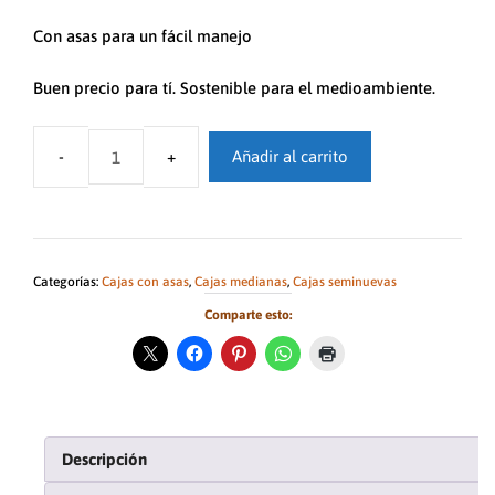
Con asas para un fácil manejo
Buen precio para tí. Sostenible para el medioambiente.
Añadir al carrito
Cajas
con
asas
(50x40x30
cms)
Categorías:
Cajas con asas
,
Cajas medianas
,
Cajas seminuevas
cantidad
Comparte esto:
Descripción