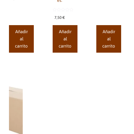
es.
5
e
5
0
7,50
€
d
e
5
Añadir
Añadir
Añadir
al
al
al
carrito
carrito
carrito