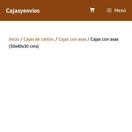
Saltar
Cajasyenvios
al
Menú
contenido
Inicio
/
Cajas de cartón.
/
Cajas con asas
/ Cajas con asas
(50x40x30 cms)