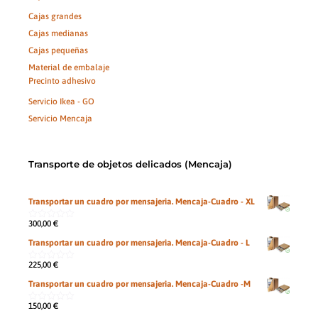
Cajas grandes
Cajas medianas
Cajas pequeñas
Material de embalaje
Precinto adhesivo
Servicio Ikea - GO
Servicio Mencaja
Transporte de objetos delicados (Mencaja)
Transportar un cuadro por mensajeria. Mencaja-Cuadro - XL
300,00
€
0
de
Transportar un cuadro por mensajeria. Mencaja-Cuadro - L
5
225,00
€
0
de
Transportar un cuadro por mensajeria. Mencaja-Cuadro -M
5
150,00
€
0
de