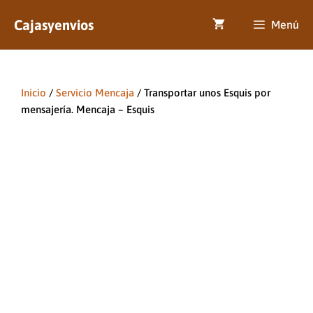
Saltar
Cajasyenvios
al
Menú
contenido
Inicio
/
Servicio Mencaja
/ Transportar unos Esquis por
mensajería. Mencaja – Esquis