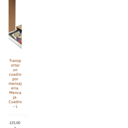
Transp
ortar
un
cuadro
por
mensaj
eria.
Menca
ja-
Cuadro
– L
0
225,00
d
e