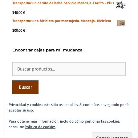
Transportar un carrito de bebé. Servicio Mencaja-Carrito - Plus
5
140,00
€
0
de
Transportar una bicicleta por mensajería. Mencaja- Bicicleta
5
100,00
€
0
de
5
Encontrar cajas para mi mudanza
Buscar
por:
Buscar
Contacto
Privacidad y cookies: este sitio usa cookies. Si continúas navegando por él,
aceptas su uso.
Whatsapp
Para obtener más información, incluido cómo gestionar las cookies,
601019660
consulta:
Política de cookies