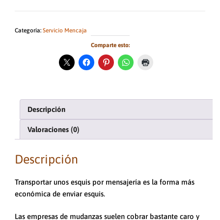
Esquis
por
mensajería.
Categoría:
Servicio Mencaja
Mencaja
Comparte esto:
-
Esquis
cantidad
Descripción
Valoraciones (0)
Descripción
Transportar unos esquis por mensajería es la forma más
económica de enviar esquis.
Las empresas de mudanzas suelen cobrar bastante caro y