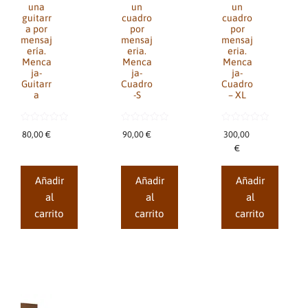
una
un
un
guitarr
cuadro
cuadro
a por
por
por
mensaj
mensaj
mensaj
ería.
eria.
eria.
Menca
Menca
Menca
ja-
ja-
ja-
Guitarr
Cuadro
Cuadro
a
-S
– XL
0
0
0
80,00
€
90,00
€
300,00
d
d
d
e
e
e
€
5
5
5
Añadir
Añadir
Añadir
al
al
al
carrito
carrito
carrito