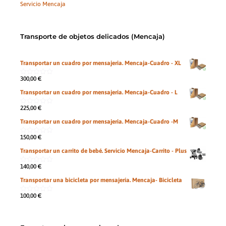
Servicio Mencaja
Transporte de objetos delicados (Mencaja)
Transportar un cuadro por mensajeria. Mencaja-Cuadro - XL
300,00
€
0
de
Transportar un cuadro por mensajeria. Mencaja-Cuadro - L
5
225,00
€
0
de
Transportar un cuadro por mensajeria. Mencaja-Cuadro -M
5
150,00
€
0
de
Transportar un carrito de bebé. Servicio Mencaja-Carrito - Plus
5
140,00
€
0
de
Transportar una bicicleta por mensajería. Mencaja- Bicicleta
5
100,00
€
0
de
5